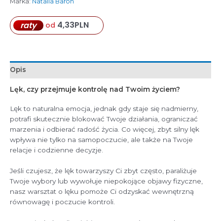
Marka:
Natalia Baron
4,33
PLN
raty
od
Opis
Lęk, czy przejmuje kontrolę nad Twoim życiem?
Lęk to naturalna emocja, jednak gdy staje się nadmierny,
potrafi skutecznie blokować Twoje działania, ograniczać
marzenia i odbierać radość życia. Co więcej, zbyt silny lęk
wpływa nie tylko na samopoczucie, ale także na Twoje
relacje i codzienne decyzje.
Jeśli czujesz, że lęk towarzyszy Ci zbyt często, paraliżuje
Twoje wybory lub wywołuje niepokojące objawy fizyczne,
nasz warsztat o lęku pomoże Ci odzyskać wewnętrzną
równowagę i poczucie kontroli.