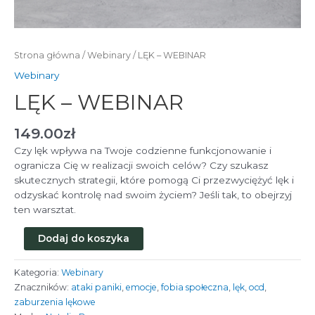
Strona główna
/
Webinary
/ LĘK – WEBINAR
Webinary
LĘK – WEBINAR
149.00
zł
Czy lęk wpływa na Twoje codzienne funkcjonowanie i
ogranicza Cię w realizacji swoich celów? Czy szukasz
skutecznych strategii, które pomogą Ci przezwyciężyć lęk i
odzyskać kontrolę nad swoim życiem? Jeśli tak, to obejrzyj
ten warsztat.
ilość
Dodaj do koszyka
LĘK
-
Kategoria:
Webinary
WEBINAR
Znaczników:
ataki paniki
,
emocje
,
fobia społeczna
,
lęk
,
ocd
,
zaburzenia lękowe