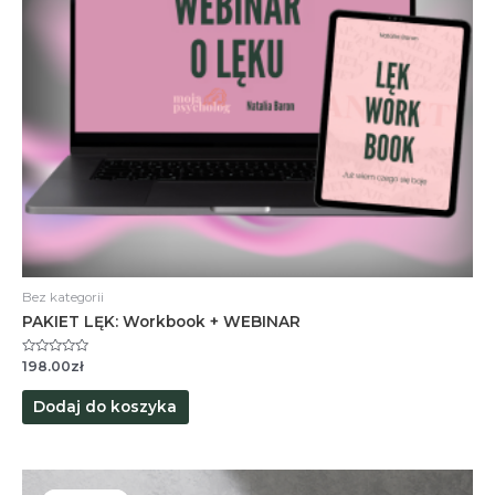
Bez kategorii
PAKIET LĘK: Workbook + WEBINAR
Oceniono
198.00
zł
0
na
5
Dodaj do koszyka