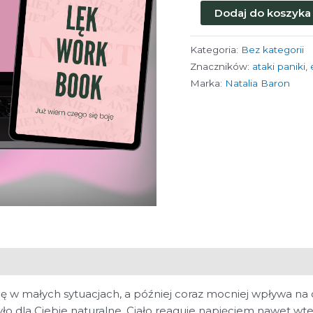
ilość
Dodaj do koszyka
PAKIET
LĘK:
Kategoria:
Bez kategorii
Workbook
Znaczników:
ataki paniki
,
+
Marka:
Natalia Baron
WEBINAR
się w małych sytuacjach, a później coraz mocniej wpływa na 
ło dla Ciebie naturalne. Ciało reaguje napięciem nawet wtedy