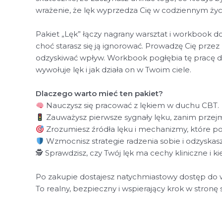
wrażenie, że lęk wyprzedza Cię w codziennym życi
Pakiet „Lęk” łączy nagrany warsztat i workbook d
choć starasz się ją ignorować. Prowadzę Cię przez
odzyskiwać wpływ. Workbook pogłębia tę pracę dz
wywołuje lęk i jak działa on w Twoim ciele.
Dlaczego warto mieć ten pakiet?
Nauczysz się pracować z lękiem w duchu CBT.
Zauważysz pierwsze sygnały lęku, zanim przejm
Zrozumiesz źródła lęku i mechanizmy, które po
Wzmocnisz strategie radzenia sobie i odzyskas
🕵️ Sprawdzisz, czy Twój lęk ma cechy kliniczne i 
Po zakupie dostajesz natychmiastowy dostęp do we
To realny, bezpieczny i wspierający krok w stronę