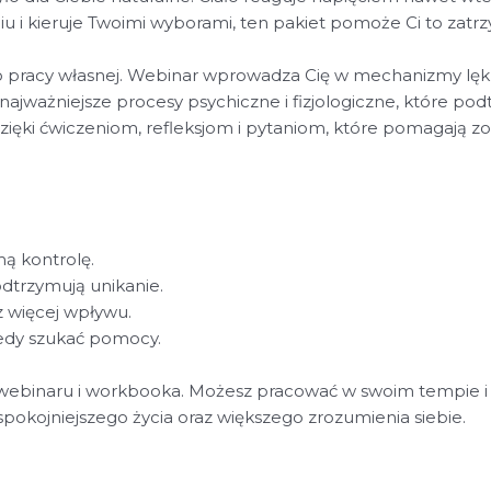
u i kieruje Twoimi wyborami, ten pakiet pomoże Ci to zatr
o pracy własnej. Webinar wprowadza Cię w mechanizmy lęku 
 najważniejsze procesy psychiczne i fizjologiczne, które pod
ięki ćwiczeniom, refleksjom i pytaniom, które pomagają z
ą kontrolę.
dtrzymują unikanie.
z więcej wpływu.
kiedy szukać pomocy.
binaru i workbooka. Możesz pracować w swoim tempie i wraca
 spokojniejszego życia oraz większego zrozumienia siebie.