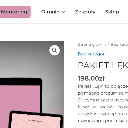
Mentoring
O mnie
Zespoły
Sklep
Strona główna
/
Bez kate
Bez kategorii
PAKIET LĘ
198.00
zł
Pakiet „Lęk” to połącz
pomagają zrozumieć me
Otrzymujesz praktyczne
łatwiej zauważysz, co w
odzyskasz więcej spokoj
równowagi i poczucia 