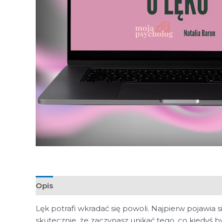
Opis
Lęk potrafi wkradać się powoli. Najpierw pojawia 
skutecznie, że zaczynasz unikać tego, co kiedyś by