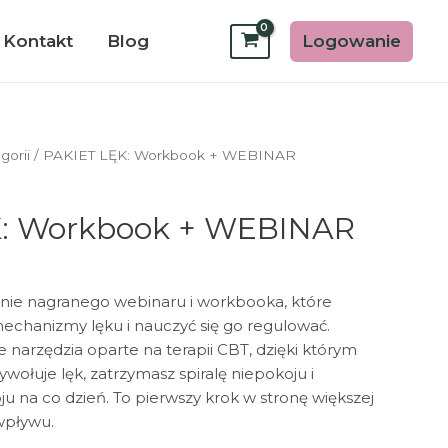
Logowanie
Kontakt
Blog
gorii
/ PAKIET LĘK: Workbook + WEBINAR
K: Workbook + WEBINAR
enie nagranego webinaru i workbooka, które
chanizmy lęku i nauczyć się go regulować.
 narzędzia oparte na terapii CBT, dzięki którym
ywołuje lęk, zatrzymasz spiralę niepokoju i
u na co dzień. To pierwszy krok w stronę większej
wpływu.