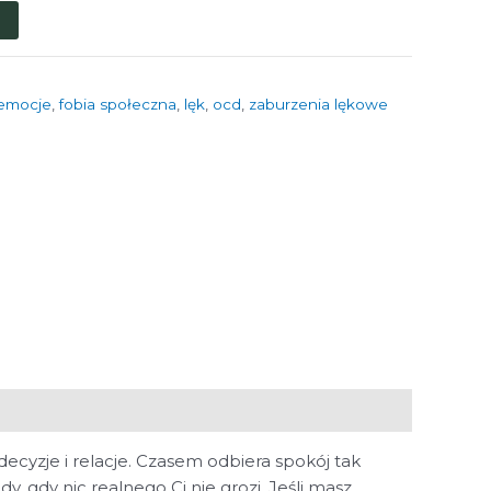
emocje
,
fobia społeczna
,
lęk
,
ocd
,
zaburzenia lękowe
decyzje i relacje. Czasem odbiera spokój tak
, gdy nic realnego Ci nie grozi. Jeśli masz