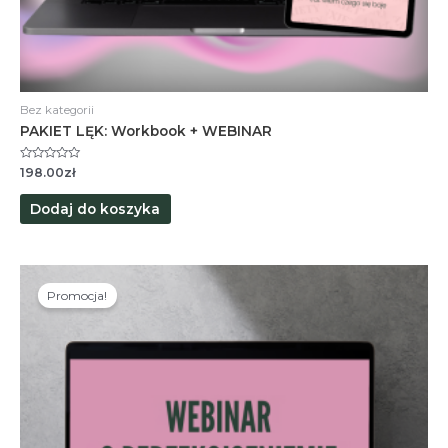
Bez kategorii
PAKIET LĘK: Workbook + WEBINAR
Oceniono
198.00
zł
0
na
5
Dodaj do koszyka
Promocja!