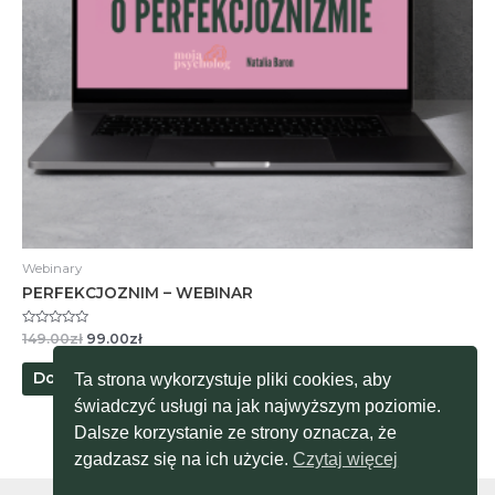
Webinary
PERFEKCJOZNIM – WEBINAR
Oceniono
Pierwotna
Aktualna
149.00
zł
99.00
zł
0
cena
cena
na
wynosiła:
wynosi:
5
Dodaj do koszyka
Ta strona wykorzystuje pliki cookies, aby
149.00zł.
99.00zł.
świadczyć usługi na jak najwyższym poziomie.
Dalsze korzystanie ze strony oznacza, że
zgadzasz się na ich użycie.
Czytaj więcej