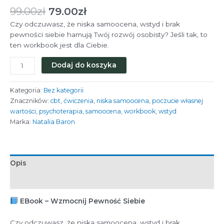
Pierwotna
Aktualna
99.00
zł
79.00
zł
cena
cena
Czy odczuwasz, że niska samoocena, wstyd i brak
wynosiła:
wynosi:
pewności siebie hamują Twój rozwój osobisty? Jeśli tak, to
99.00zł.
79.00zł.
ten workbook jest dla Ciebie.
ilość
Dodaj do koszyka
EBOOK
-
Kategoria:
Bez kategorii
WZMOCNIJ
Znaczników:
cbt
,
ćwiczenia
,
niska samoocena
,
poczucie własnej
PEWNOŚĆ
wartości
,
psychoterapia
,
samoocena
,
workbook
,
wstyd
SIEBIE
Marka:
Natalia Baron
Opis
Opinie (0)
EBook – Wzmocnij Pewność Siebie
Czy odczuwasz, że niska samoocena, wstyd i brak