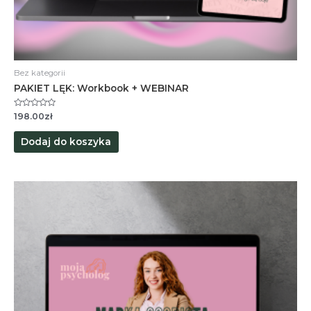
Bez kategorii
PAKIET LĘK: Workbook + WEBINAR
Oceniono
198.00
zł
0
na
5
Dodaj do koszyka