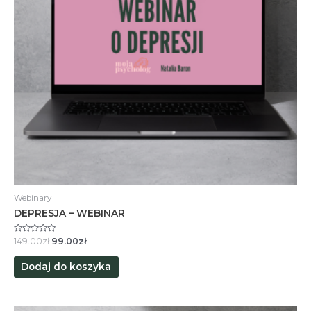
Webinary
DEPRESJA – WEBINAR
Oceniono
Pierwotna
Aktualna
149.00
zł
99.00
zł
0
cena
cena
na
wynosiła:
wynosi:
5
Dodaj do koszyka
149.00zł.
99.00zł.