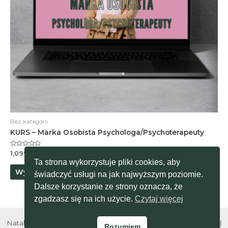
Bez kategorii
KURS – Marka Osobista Psychologa/Psychoterapeuty
Oceniono
Zakres
1,099.00
zł
–
3,500.00
zł
0
cen:
Ta strona wykorzystuje pliki cookies, aby
na
Ten
od
5
Wybierz opcje
świadczyć usługi na jak najwyższym poziomie.
produkt
1,099.00zł
do
Dalsze korzystanie ze strony oznacza, że
ma
3,500.00zł
wiele
zgadzasz się na ich użycie.
Czytaj więcej
wariantów.
Opcje
Natalia Baron © 2026 Moja Psycholog |
Polityka prywatności
|
Rozumiem