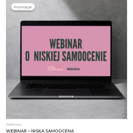
Promocja!
Promocja!
Webinary
WEBINAR – NISKA SAMOOCENA