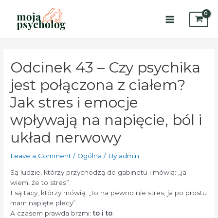
Skip
to
content
Main
Menu
Odcinek 43 – Czy psychika
jest połączona z ciałem?
Jak stres i emocje
wpływają na napięcie, ból i
układ nerwowy
Leave a Comment
/
Ogólna
/ By
admin
Są ludzie, którzy przychodzą do gabinetu i mówią: „ja
wiem, że to stres”.
I są tacy, którzy mówią: „to na pewno nie stres, ja po prostu
mam napięte plecy”.
A czasem prawda brzmi:
to i to
.