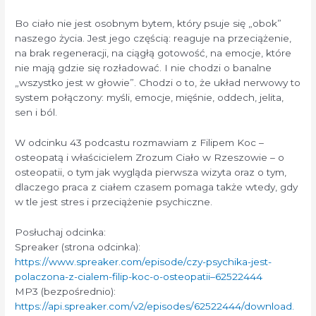
Bo ciało nie jest osobnym bytem, który psuje się „obok”
naszego życia. Jest jego częścią: reaguje na przeciążenie,
na brak regeneracji, na ciągłą gotowość, na emocje, które
nie mają gdzie się rozładować. I nie chodzi o banalne
„wszystko jest w głowie”. Chodzi o to, że układ nerwowy to
system połączony: myśli, emocje, mięśnie, oddech, jelita,
sen i ból.
W odcinku 43 podcastu rozmawiam z Filipem Koc –
osteopatą i właścicielem Zrozum Ciało w Rzeszowie – o
osteopatii, o tym jak wygląda pierwsza wizyta oraz o tym,
dlaczego praca z ciałem czasem pomaga także wtedy, gdy
w tle jest stres i przeciążenie psychiczne.
Posłuchaj odcinka:
Spreaker (strona odcinka):
https://www.spreaker.com/episode/czy-psychika-jest-
polaczona-z-cialem-filip-koc-o-osteopatii–62522444
MP3 (bezpośrednio):
https://api.spreaker.com/v2/episodes/62522444/download.