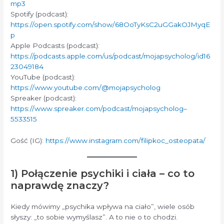
mp3
Spotify (podcast):
https://open.spotify.com/show/68OoTyKsC2uGGakOJMyqE
p
Apple Podcasts (podcast):
https://podcasts.apple.com/us/podcast/mojapsycholog/id16
23049184
YouTube (podcast):
https://www.youtube.com/@mojapsycholog
Spreaker (podcast):
https://www.spreaker.com/podcast/mojapsycholog–
5533515
Gość (IG):
https://www.instagram.com/filipkoc_osteopata/
1) Połączenie psychiki i ciała – co to
naprawdę znaczy?
Kiedy mówimy „psychika wpływa na ciało”, wiele osób
słyszy: „to sobie wymyślasz”. A to nie o to chodzi.