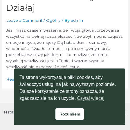
Działaj
Leave a Comment
/
Ogólna
/ By
admin
Jeśli masz czasem wrażenie, że Twoja głowa „przetwarza
wszystko na pełnej rozdzielczości”, że zbyt mocno czujesz
emocje innych, że męczy Cię hałas, tłum, rozmowy,
wiadomości, światło, tempo… a po intensywnym dniu
potrzebujesz ciszy jak tlenu — to możliwe, że temat
wysokiej wrażliwości jest o Tobie. I ważne: wysoka
wrażliwość nie oznacza, że coś jest z …
Ta strona wykorzystuje pliki cookies, aby
Odcinek
Read More »
świadczyć usługi na jak najwyższym poziomie.
26
Dalsze korzystanie ze strony oznacza, że
–
Czy
zgadzasz się na ich użycie.
Czytaj więcej
jesteś
wysoko
Natalia Baron © 2026 Moja Psycholog |
Polityka prywatności
|
Rozumiem
wrażliwa?
Regulamin
(WWO)
Objawy,