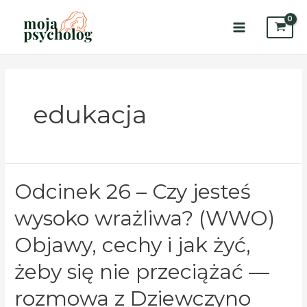
Skip
to
content
Main
Menu
edukacja
Odcinek 26 – Czy jesteś
wysoko wrażliwa? (WWO)
Objawy, cechy i jak żyć,
żeby się nie przeciążać —
rozmowa z Dziewczyno