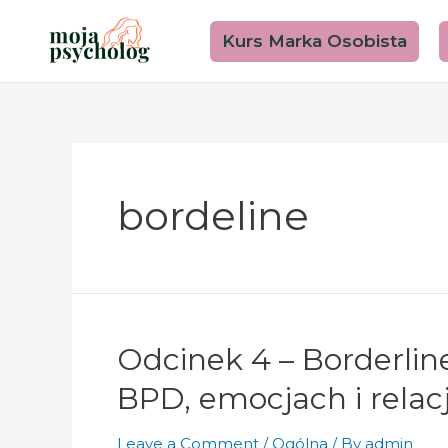
Skip
to
Kurs Marka Osobista
content
bordeline
Odcinek 4 – Borderlin
BPD, emocjach i relac
Leave a Comment
/
Ogólna
/ By
admin