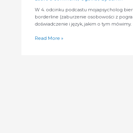
W 4. odcinku podcastu mojapsycholog bier
borderline (zaburzenie osobowości z pogra
doświadczenie i język, jakim o tym mówimy.
Odcinek
Read More »
4
–
Borderline
bez
etykiet:
„Nie
jestem
borderem”
(rozmowa
o
BPD,
emocjach
i