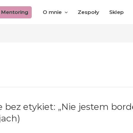
Mentoring
O mnie
Zespoły
Sklep
e bez etykiet: „Nie jestem bo
jach)