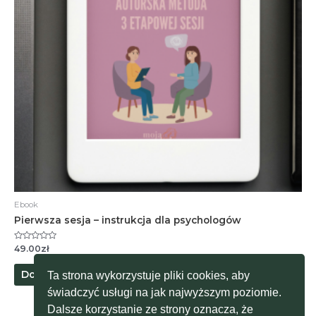
Ebook
Pierwsza sesja – instrukcja dla psychologów
Oceniono
49.00
zł
0
na
5
Dodaj do koszyka
Ta strona wykorzystuje pliki cookies, aby
świadczyć usługi na jak najwyższym poziomie.
Dalsze korzystanie ze strony oznacza, że