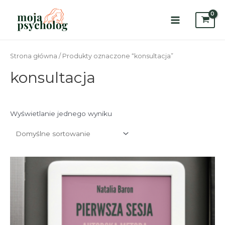
Skip
to
content
Main
Menu
Strona główna
/ Produkty oznaczone “konsultacja”
konsultacja
Wyświetlanie jednego wyniku