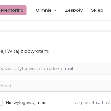
Mentoring
O mnie
Zespoły
Sklep
ej! Witaj z powrotem!
Nie pamiętasz hasł
Nie wylogowuj mnie