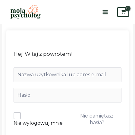
Skip
to
content
Main
Menu
Hej! Witaj z powrotem!
Nie pamiętasz
hasła?
Nie wylogowuj mnie