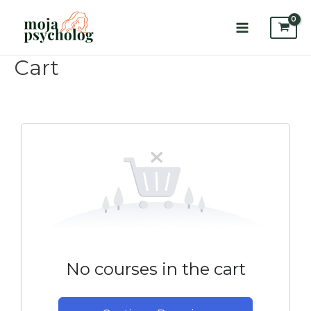
Skip
to
content
Main
Menu
Cart
No courses in the cart