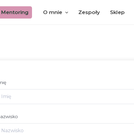
Mentoring
O mnie
Zespoły
Sklep
mię
azwisko